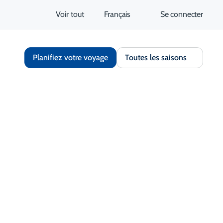
Voir tout
Français
Se connecter
Planifiez votre voyage
Toutes les saisons
Partager
Enregistrer
S'ouvre dans un nouvel onglet
tez le site Web
Obtenir un itinéraire
S'ouvre dans un nouvel 
nt et contact