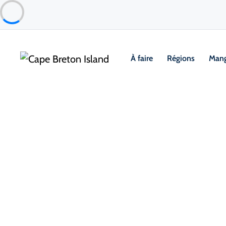
À faire
Régions
Mang
Food & Drink
Repas occasionnels & Plats à emporter
Hong Fa Restaurant
Sydney & Area
Note des voyageurs TripAdvisor