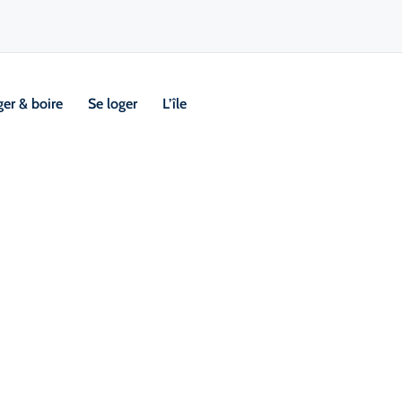
er & boire
Se loger
L’île
Visi
Emplaceme