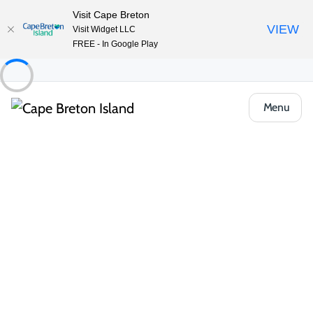
Visit Cape Breton
VIEW
Visit Widget LLC
FREE - In Google Play
Menu
Places to Stay
Hôtels, auberges et motels
Holiday Inn Sydney – Waterfront
Partager
Enregistrer
Ouvrir la galerie