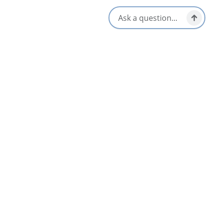
Cafetière
Restaurant
Bain à remous
Télévision
Piscine intérieure
Wi-Fi
S'ouvre dans un nouvel onglet
Visitez le site Web
Obtenir un itinéraire
S'ouvre dans un n
Emplacement et contact
300 Esplanade,
Sydney, Nova Scotia
902-562-7500
800-465-4329
[email protected]
Réseaux sociaux