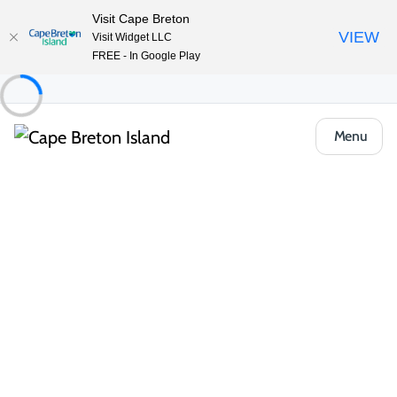
Visit Cape Breton
VIEW
Visit Widget LLC
FREE - In Google Play
Menu
Things to Do
Plein air et aventure
Randonnée pédestre et sentiers
Randonnées de 1/2 journée
Hill Lake Brook Falls
Partager
Enregistrer