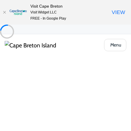
Visit Cape Breton
VIEW
Visit Widget LLC
FREE - In Google Play
Menu
Food & Drink
Cafés, boulangeries et marchés
Herring Choker Deli, Cafe and Bakery
Partager
Enregistrer