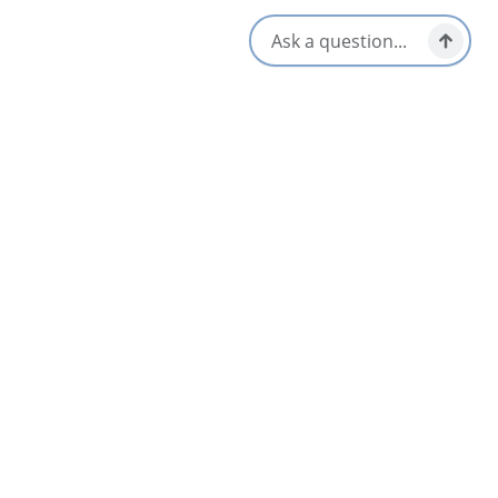
Équipements
nique
Déjeuner et brunch
Terrasse/Terrasses
Options sans gluten
extérieures
Adapté aux enfants/famille
Plat à emporter/pique-nique
Sources locales
prêt
Arrêts déjeuner et pique-
Végétarien / Vegan Friendly
S'ouvre dans un nouvel onglet
Visitez le site Web
Obtenir un itinéraire
S'ouvre dans un n
Emplacement et contact
10158 NS-105 Victoria, Subd. B,
Baddeck, Nova Scotia
1-902-295-2275
[email protected]