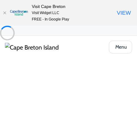
Visit Cape Breton
VIEW
Visit Widget LLC
FREE - In Google Play
Menu
Places to Stay
Hôtels, auberges et motels
Hebridean Motel
Partager
Enregistrer
Ouvrir la galerie