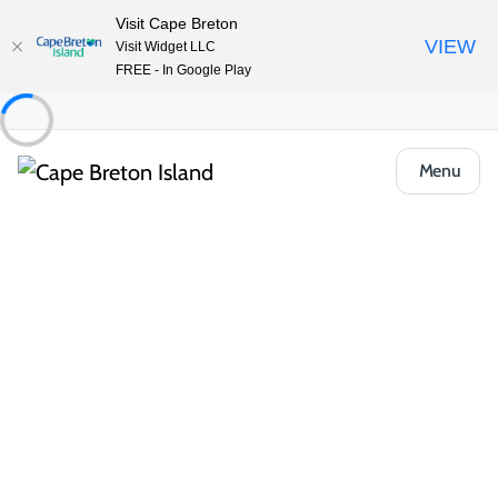
Visit Cape Breton
VIEW
Visit Widget LLC
FREE - In Google Play
Menu
Food & Drink
Cafés, boulangeries et marchés
Heavenly Sweet Creations
Partager
Enregistrer
Ouvrir la galerie