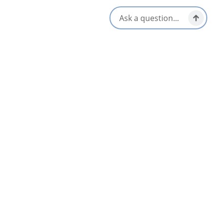
Équipements
Déjeuner et brunch
Ouvert toute l’année
Options sans gluten
Plat à emporter/pique-nique
prêt
Adapté aux enfants/famille
Végétarien / Vegan Friendly
Sources locales
S'ouvre dans un nouvel onglet
Visitez le site Web
Obtenir un itinéraire
S'ouvre dans un n
Emplacement et contact
465 George Street,
Sydney, Nova Scotia
1-902-270-2958
Réseaux sociaux