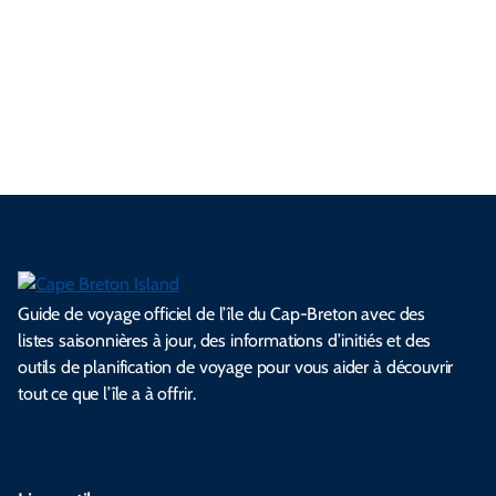
u
s
n
r
a
n
i
a
r
e
é
c
e
l
i
d
n
a
l
e
e
l
s
e
e
t
i
s
s
.
.
.
.
.
s
l
Guide de voyage officiel de l’île du Cap-Breton avec des
listes saisonnières à jour, des informations d’initiés et des
outils de planification de voyage pour vous aider à découvrir
tout ce que l’île a à offrir.