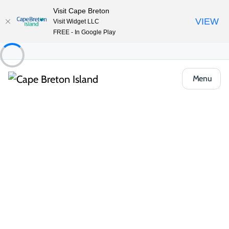
Visit Cape Breton
VIEW
Visit Widget LLC
FREE - In Google Play
Menu
Places to Stay
Hôtels, auberges et motels
Harbourview Motel and Accommodations
Partager
Enregistrer
Ouvrir la galerie