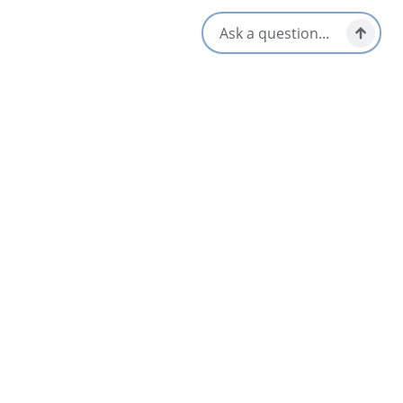
[email protected]
Proche
Liste
Carte
Harbour View B&B & Motel
4.2
Port Hawkesbury & Area
Strait of Canso Yacht Club
Port Hawkesbury & Area