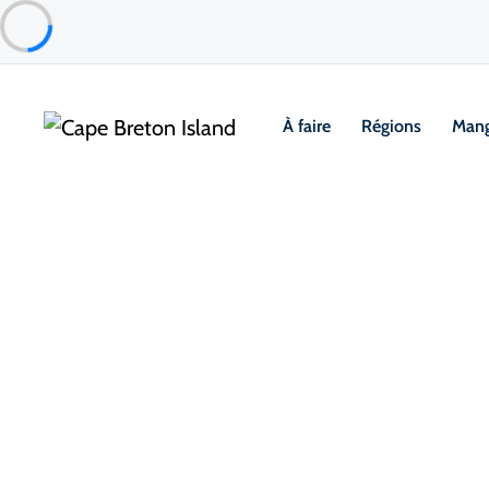
À faire
Régions
Mang
Places to Stay
Hôtels, auberges et motels
Glenghorm Resort
Ingonish & Area