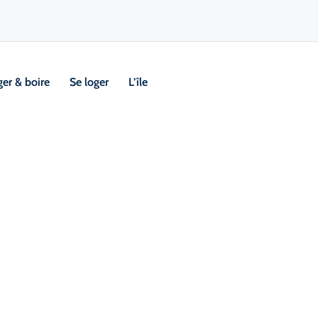
er & boire
Se loger
L’île
Visi