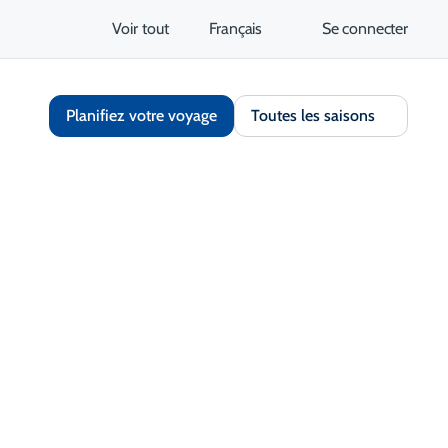
Voir tout
Français
Se connecter
Planifiez votre voyage
Toutes les saisons
Partager
Enregistrer
Ouvrir la galerie
S'ouvre dans un nouvel onglet
tez le site Web
Obtenir un itinéraire
S'ouvre dans un nouvel 