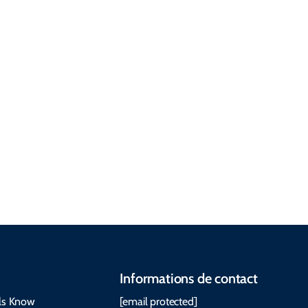
l’hébergemen
t, et plus
encore.
Arriver ici Se
déplacer
Meilleur
moment pour
visiter Météo
Questions
et quoi
Guides et
fréquemm
emporter Le
manuels
ent posées
Cabot Trail
Informations de contact
ls Know
[email protected]