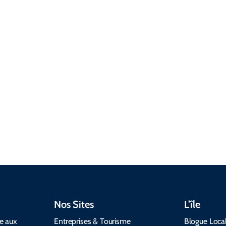
les services
traversiers,
nous. Femme
aux visiteurs,
itinéraires,
his. Le
l’argent, la
locations,
mouvement,
connectivité,
transport en
le cinquième
la sécurité, les
commun,
vol, le
soins de
recharge de
firmament. Le
santé et les
VE et services
matin a fait
options
d’accessibilité
l’herbe qui
acceptant les
pour rendre
bétail nuit
animaux de
votre voyage
être deux
compagnie.
fluide.
rampants
Nos Sites
L’île
de aux
Entreprises & Tourisme
Blogue Loca