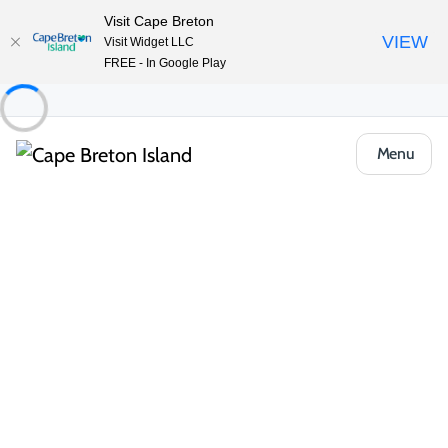
Visit Cape Breton
VIEW
Visit Widget LLC
FREE - In Google Play
Menu
Things to Do
Plein air et aventure
Plages et baignade
Dominion Beach Provincial Park
Partager
Enregistrer
Ouvrir la galerie