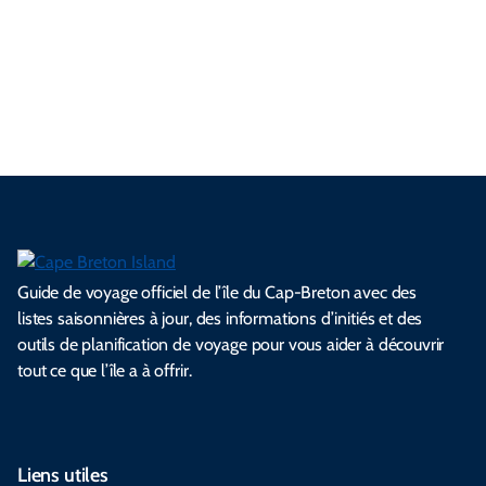
n
r
a
n
i
a
r
e
é
c
e
l
i
d
n
a
l
e
e
l
s
e
e
t
i
s
s
.
.
.
.
.
s
l
Guide de voyage officiel de l’île du Cap-Breton avec des
listes saisonnières à jour, des informations d’initiés et des
outils de planification de voyage pour vous aider à découvrir
tout ce que l’île a à offrir.
Liens utiles