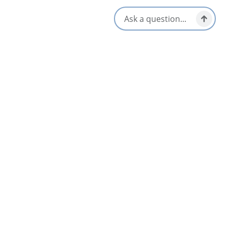
Vestiaires
Stationnement disponible
Adapté aux familles
Aire de pique-nique
Animaux en laisse seulement
Toilettes disponibles
Sauveteur
S'ouvre dans un nouvel onglet
Visitez le site Web
Obtenir un itinéraire
S'ouvre dans un n
Emplacement et contact
48 Lower Mitchell Avenue,
Dominion, Nova Scotia
[email protected]
Réseaux sociaux