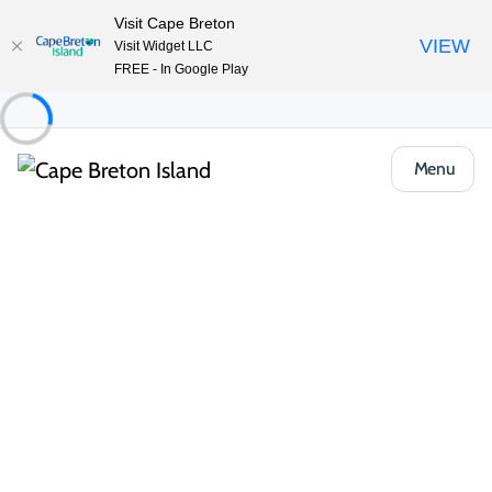
Visit Cape Breton
VIEW
Visit Widget LLC
FREE - In Google Play
Menu
Things to Do
Offres et forfaits
Dine, Paddle and Stay at North River
Kayak Tours
Partager
Enregistrer