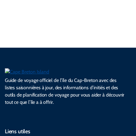
n
r
a
n
i
a
r
e
é
c
e
l
i
d
n
a
l
e
e
l
s
e
e
t
i
s
s
.
.
.
.
.
s
l
Guide de voyage officiel de l’île du Cap-Breton avec des
listes saisonnières à jour, des informations d’initiés et des
outils de planification de voyage pour vous aider à découvrir
tout ce que l’île a à offrir.
Liens utiles