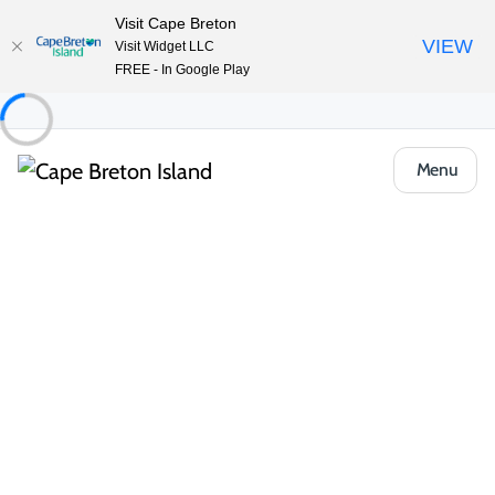
Visit Cape Breton
VIEW
Visit Widget LLC
FREE - In Google Play
Menu
Food & Drink
Repas occasionnels & Plats à emporter
Chickie’s Pizza
Partager
Enregistrer
Ouvrir la galerie