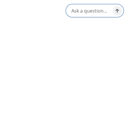
S'ouvre dans un n
Emplacement et contact
117 Commercial Street,
Glace Bay, Nova Scotia
1-902-849-6589
Réseaux sociaux
Proche
Liste
Carte
Trattoria Isa Glace Bay