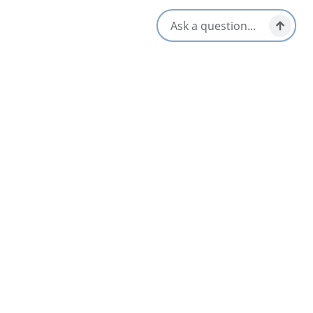
Tourninets locaux / Carte des
S'ouvre dans un nouvel onglet
Visitez le site Web
Obtenir un itinéraire
S'ouvre dans un n
Emplacement et contact
5101 Hwy 4,
Ben Eoin, Nova Scotia
1-902-828-2804
[email protected]
Réseaux sociaux
Annonces connexes
Liste
Carte