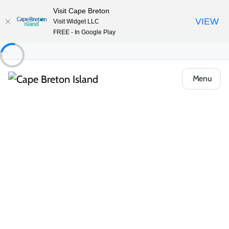
Visit Cape Breton
VIEW
Visit Widget LLC
FREE - In Google Play
Menu
Food & Drink
Pubs, salons de dégustation et spiritueux
Broken Buckle Lounge
Partager
Enregistrer