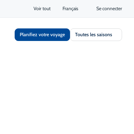
Voir tout
Français
Se connecter
Planifiez votre voyage
Toutes les saisons
Partager
Enregistrer
Ouvrir la galerie
S'ouvre dans un nouvel onglet
tez le site Web
Obtenir un itinéraire
S'ouvre dans un nouvel 