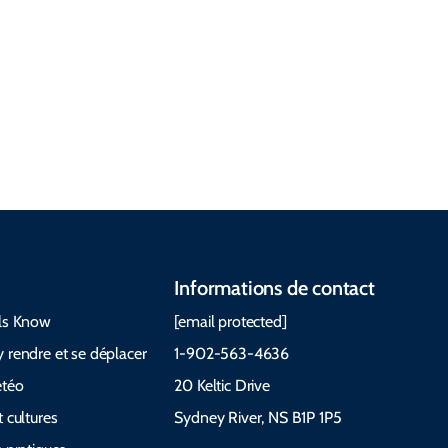
Meilleur
moment pour
visiter Météo
Questions
et quoi
Guides et
fréquemm
emporter Le
manuels
ent posées
Cabot Trail
Informations de contact
ls Know
[email protected]
 rendre et se déplacer
1-902-563-4636
étéo
20 Keltic Drive
 cultures
Sydney River, NS B1P 1P5