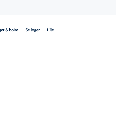
er & boire
Se loger
L’île
Visi