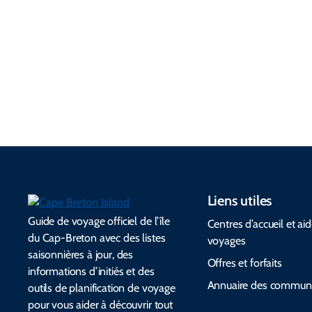
pour visiter,
protègent
acadienne à
des conseils
l’environnem
la musique,
pour
ent et
aux
emballer et
respectent le
communauté
des alertes
patrimoine
s et aux
d’urgence.
culturel.
festivals.
Liens utiles
Guide de voyage officiel de l’île
Centres d’accueil et ai
du Cap-Breton avec des listes
voyages
saisonnières à jour, des
Offres et forfaits
informations d’initiés et des
Annuaire des commun
outils de planification de voyage
pour vous aider à découvrir tout