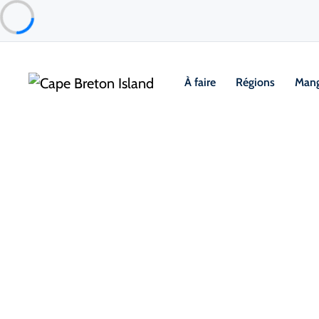
À faire
Régions
Mang
Things to Do
Le golf
Cours
Bell Bay Golf Club
Baddeck & Area