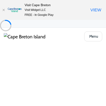
Visit Cape Breton
VIEW
Visit Widget LLC
FREE - In Google Play
Menu
Places to Stay
Camping et VR
Arm of Gold Campground and Trailer Park
Partager
Enregistrer
Ouvrir la galerie