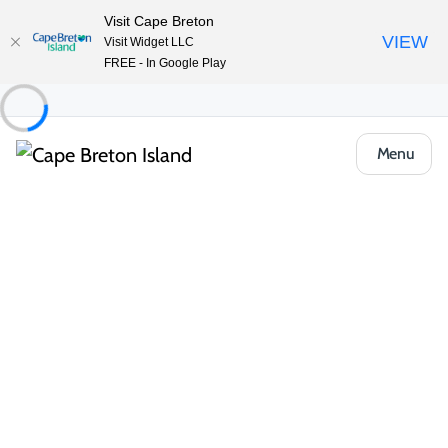
Visit Cape Breton
VIEW
Visit Widget LLC
FREE - In Google Play
Menu
Voyages durables et responsables
Principes de l’absence de trace
La beauté naturelle du Cap-Breton dépend des soins apportés
par ceux qui l’explorent. Suivez les principes de « Ne laisser
aucune trace » pour aider à protéger les paysages et la faune
de l’île. Circulez sur des sentiers balisés et évitez de déranger
les plantes ou les éléments naturels. Emballez tout ce que
vous apportez, y compris les déchets alimentaires et la litière.
Respectez la faune en observant de loin et en ne nourrissant