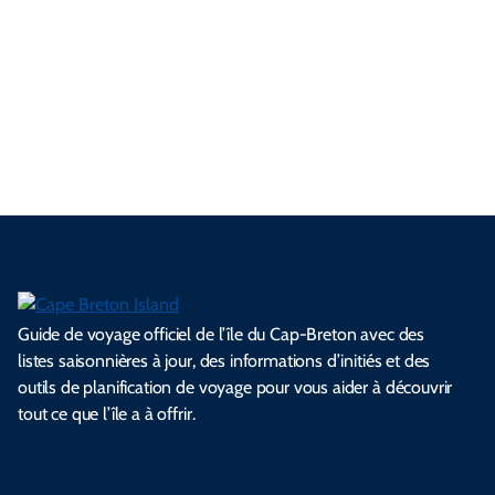
jamais les animaux. Réduis le bruit au minimum et laisse ce que
tu trouves. Que vous fassiez de la randonnée, du camping ou
visitiez une plage, vos choix aident à préserver ces endroits
pour que d’autres puissent en profiter. Ne prends que des
souvenirs, laisse seulement des empreintes.
Guide de voyage officiel de l’île du Cap-Breton avec des
listes saisonnières à jour, des informations d’initiés et des
outils de planification de voyage pour vous aider à découvrir
tout ce que l’île a à offrir.